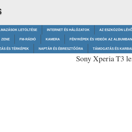
s
LMAZÁSOK LETÖLTÉSE
INTERNET ÉS HÁLÓZATOK
AZ ESZKÖZÖN LÉV
ZENE
FM-RÁDIÓ
KAMERA
FÉNYKÉPEK ÉS VIDEÓK AZ ALBUMBA
ZÁS ÉS TÉRKÉPEK
NAPTÁR ÉS ÉBRESZTŐÓRA
TÁMOGATÁS ÉS KARBA
Sony Xperia T3 le