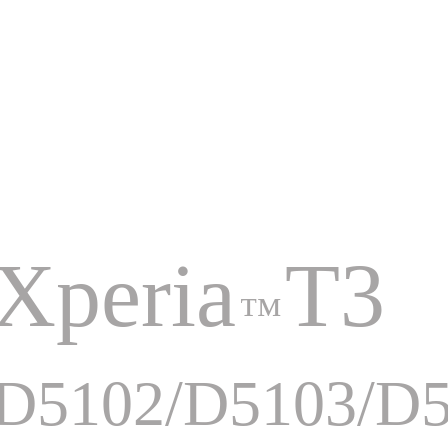
Xperia
T3
™
D5102/D5103/D