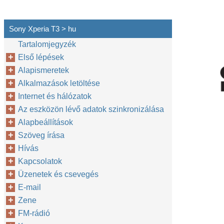
Sony Xperia T3 > hu
Tartalomjegyzék
Első lépések
Alapismeretek
Alkalmazások letöltése
Internet és hálózatok
Az eszközön lévő adatok szinkronizálása
Alapbeállítások
Szöveg írása
Hívás
Kapcsolatok
Üzenetek és csevegés
E-mail
Zene
FM-rádió