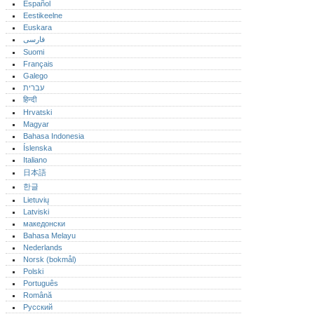
Español
Eestikeelne
Euskara
فارسی
Suomi
Français
Galego
עברית
हिन्दी
Hrvatski
Magyar
Bahasa Indonesia
Íslenska
Italiano
日本語
한글
Lietuvių
Latviski
македонски
Bahasa Melayu
Nederlands
Norsk (bokmål)‎
Polski
Português‎
Română
Русский