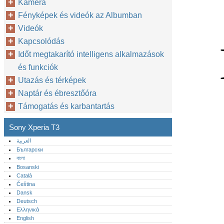
Kamera
Fényképek és videók az Albumban
Videók
Kapcsolódás
Időt megtakarító intelligens alkalmazások
és funkciók
Utazás és térképek
Naptár és ébresztőóra
Támogatás és karbantartás
Sony Xperia T3
العربية
Български
বাংলা
Bosanski
Català
Čeština
Dansk
Deutsch
Ελληνικά
English