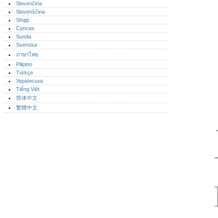
Slovenčina
Slovenščina
Shqip
Српски
Sunda
Svenska
ภาษาไทย
Pilipino
Türkçe
Українська
Tiếng Việt
简体中文
繁體中文