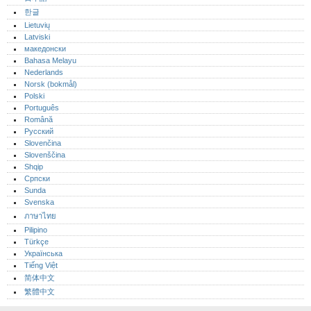
한글
Lietuvių
Latviski
македонски
Bahasa Melayu
Nederlands
Norsk (bokmål)‎
Polski
Português‎
Română
Русский
Slovenčina
Slovenščina
Shqip
Српски
Sunda
Svenska
ภาษาไทย
Pilipino
Türkçe
Українська
Tiếng Việt
简体中文
繁體中文