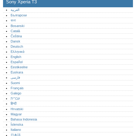
Sony Xperia T3
العربية
Български
বাংলা
Bosanski
Català
Čeština
Dansk
Deutsch
Ελληνικά
English
Español
Eestikeelne
Euskara
فارسی
Suomi
Français
Galego
עברית
हिन्दी
Hrvatski
Magyar
Bahasa Indonesia
Íslenska
Italiano
日本語