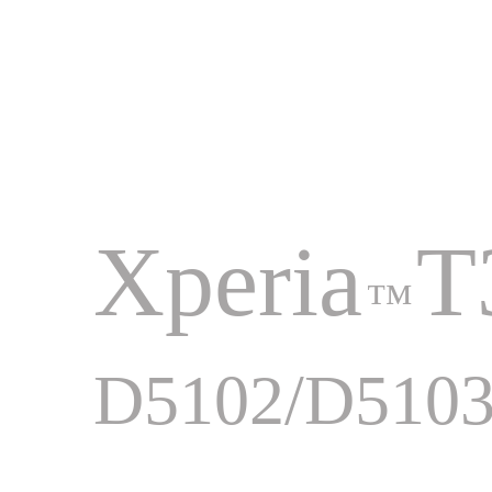
Xperia
T
™
D5102/D5103