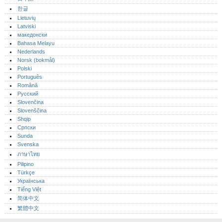
한글
Lietuvių
Latviski
македонски
Bahasa Melayu
Nederlands
Norsk (bokmål)‎
Polski
Português‎
Română
Русский
Slovenčina
Slovenščina
Shqip
Српски
Sunda
Svenska
ภาษาไทย
Pilipino
Türkçe
Українська
Tiếng Việt
简体中文
繁體中文