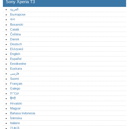
Sony Xperia T3
العربية
Български
বাংলা
Bosanski
Català
Čeština
Dansk
Deutsch
Ελληνικά
English
Español
Eestikeelne
Euskara
فارسی
Suomi
Français
Galego
עברית
हिन्दी
Hrvatski
Magyar
Bahasa Indonesia
Íslenska
Italiano
日本語