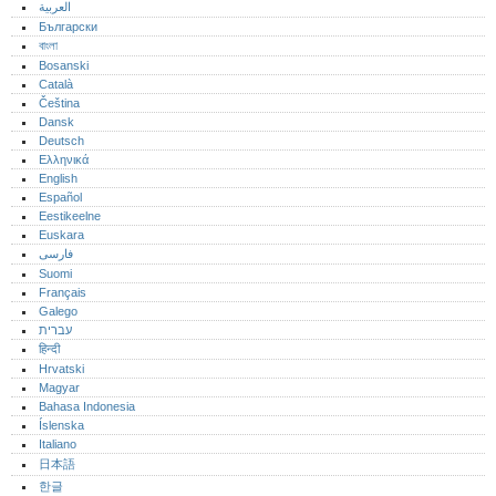
العربية
Български
বাংলা
Bosanski
Català
Čeština
Dansk
Deutsch
Ελληνικά
English
Español
Eestikeelne
Euskara
فارسی
Suomi
Français
Galego
עברית
हिन्दी
Hrvatski
Magyar
Bahasa Indonesia
Íslenska
Italiano
日本語
한글