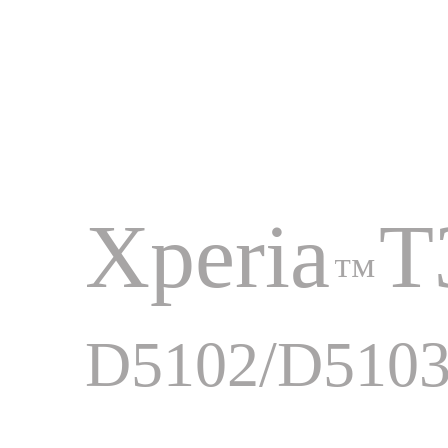
Xperia
T
™
D5102/D5103